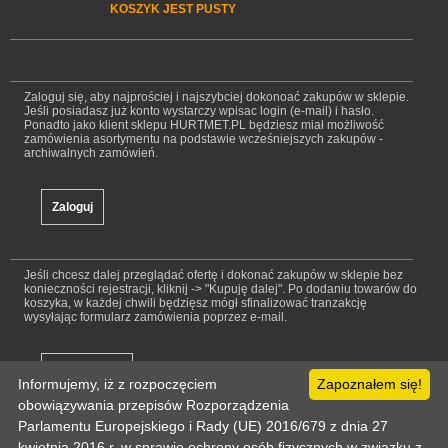
KOSZYK JEST PUSTY
Zaloguj się, aby najprościej i najszybciej dokonoać zakupów w sklepie.
Jeśli posiadasz już konto wystarczy wpisac login (e-mail) i hasło.
Ponadto jako klient sklepu HURTMET.PL będziesz miał możliwość
zamówienia asortymentu na podstawie wcześniejszych zakupów -
archiwalnych zamówień.
Jeśli chcesz dalej przeglądać ofertę i dokonać zakupów w sklepie bez
konieczności rejestracji, kliknij -> "Kupuję dalej". Po dodaniu towarów do
koszyka, w każdej chwili będzięsz mógł sfinalizować tranzakcję
wysyłając formularz zamówienia poprzez e-mail.
Informujemy, iż z rozpoczęciem
Zapoznałem się!
obowiązywania przepisów Rozporządzenia
Parlamentu Europejskiego i Rady (UE) 2016/679 z dnia 27
kwietnia 2016 r. w sprawie ochrony osób fizycznych w związku z