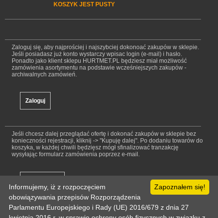
KOSZYK JEST PUSTY
Zaloguj się, aby najprościej i najszybciej dokonoać zakupów w sklepie.
Jeśli posiadasz już konto wystarczy wpisac login (e-mail) i hasło.
Ponadto jako klient sklepu HURTMET.PL będziesz miał możliwość
zamówienia asortymentu na podstawie wcześniejszych zakupów -
archiwalnych zamówień.
Jeśli chcesz dalej przeglądać ofertę i dokonać zakupów w sklepie bez
konieczności rejestracji, kliknij -> "Kupuję dalej". Po dodaniu towarów do
koszyka, w każdej chwili będzięsz mógł sfinalizować tranzakcję
wysyłając formularz zamówienia poprzez e-mail.
Informujemy, iż z rozpoczęciem
Zapoznałem się!
obowiązywania przepisów Rozporządzenia
Parlamentu Europejskiego i Rady (UE) 2016/679 z dnia 27
kwietnia 2016 r. w sprawie ochrony osób fizycznych w związku z