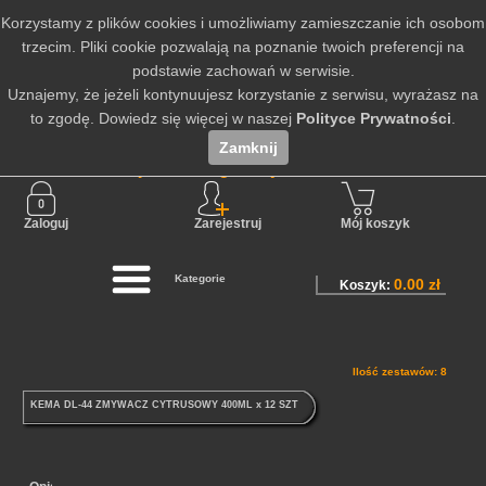
Korzystamy z plików cookies i umożliwiamy zamieszczanie ich osobom
trzecim. Pliki cookie pozwalają na poznanie twoich preferencji na
podstawie zachowań w serwisie.
Uznajemy, że jeżeli kontynuujesz korzystanie z serwisu, wyrażasz na
to zgodę. Dowiedz się więcej w naszej
Polityce Prywatności
.
Zamknij
Nie jesteś zalogowany
Zaloguj
Zarejestruj
Mój koszyk
Kategorie
0.00 zł
Koszyk:
Ilość zestawów: 8
KEMA DL-44 ZMYWACZ CYTRUSOWY 400ML x 12 SZT