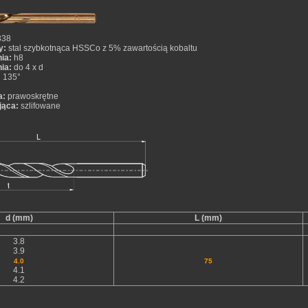
338
y:
stal szybkotnąca HSSCo z 5% zawartością kobaltu
ia:
h8
ia:
do 4 x d
:
135°
a:
prawoskrętne
jąca:
szlifowane
d (mm)
L (mm)
3.8
3.9
4.0
75
4.1
4.2