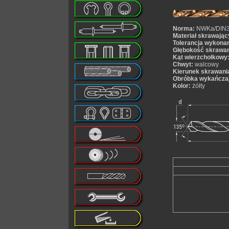
Norma:
NWKa/DIN
Materiał skrawając
Tolerancja wykonan
Głębokość skrawan
Kąt wierzchołkowy
Chwyt:
walcowy
Kierunek skrawani
Obróbka wykańcza
Kolor:
żółty