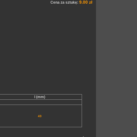
9.00 zł
Cena za sztukę:
l (mm)
43