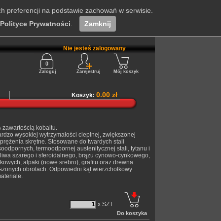
ch preferencji na podstawie zachowań w serwisie.
Polityce Prywatności
.
Zamknij
Nie jesteś zalogowany
Zaloguj
Zarejestruj
Mój koszyk
0.00 zł
Koszyk:
zawartością kobaltu.
rdzo wysokiej wytrzymałości cieplnej, zwiększonej
aprężenia skrętne. Stosowane do twardych stali
oodpornych, termoodpornej austenitycznej stali, tytanu i
żeliwa szarego i sferoidalnego, brązu cynowo-cynkowego,
owych, alpaki (nowe srebro), grafitu oraz drewna.
ększonych obrotach. Odpowiedni kąt wierzchołkowy
teriale.
x SZT