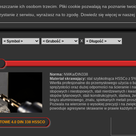
szczanie ich osobom trzecim. Pliki cookie pozwalają na poznanie twoi
zystanie z serwisu, wyrażasz na to zgodę. Dowiedz się więcej w naszej
X
Norma:
NWKa/DIN338
Materiał skrawający:
stal szybkotnąca HSSCo z 5% 
Wiertła profesjonalne do przemysłowego użycia o ba
sprężystości oraz dużej odporności na ścieranie i n
stopowych i niestopowych, stali nierdzewnych i kwas
stopów tytanowych, stali konstrukcyjnych, staliwa, 
brązu aluminiowego, znalu, spiekanych metali proszk
Pozwala na wiercenie o wysokiej precyzji i na zwi
powoduje agresywne skrawanie w prawie każdym ma
OWE 4.0 DIN 338 HSSCO