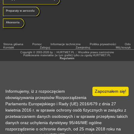
Preparaty w aerozolu
Akcesoria
Strona główna
Pomoc
Informacje techniczne
Politka prywatności
Odo
Kontakt
Zaloguj
Zarejestruj
Mój koszyk
Copyright © 2003-2026 by :: HURTMET.PL :: Wszelkie prawa zastrzeżone
Publikowanie materiałów (w tym grafiki) tylko za zgodą HURTMET.PL
Regulamin
Informujemy, iż z rozpoczęciem
Zapoznałem się!
obowiązywania przepisów Rozporządzenia
Parlamentu Europejskiego i Rady (UE) 2016/679 z dnia 27
kwietnia 2016 r. w sprawie ochrony osób fizycznych w związku z
przetwarzaniem danych osobowych i w sprawie przepływu takich
danych oraz uchylenia dyrektywy 95/46/WE ogólne
rozporządzenie o ochronie danych, od 25 maja 2018 roku na