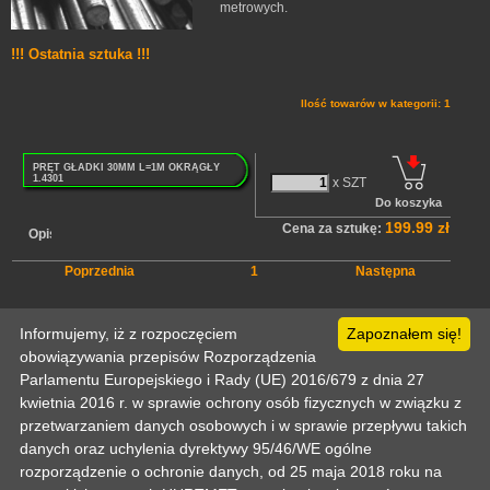
metrowych.
!!! Ostatnia sztuka !!!
Ilość towarów w kategorii: 1
PRĘT GŁADKI 30MM L=1M OKRĄGŁY
1.4301
x SZT
199.99 zł
Cena za sztukę:
Opis
Poprzednia
1
Następna
Strona główna
Informujemy, iż z rozpoczęciem
Pomoc
Informacje techniczne
Politka prywatności
Zapoznałem się!
Odo
Kontakt
Zaloguj
Zarejestruj
Mój koszyk
obowiązywania przepisów Rozporządzenia
Copyright © 2003-2026 by :: HURTMET.PL :: Wszelkie prawa zastrzeżone
Publikowanie materiałów (w tym grafiki) tylko za zgodą HURTMET.PL
Parlamentu Europejskiego i Rady (UE) 2016/679 z dnia 27
Regulamin
kwietnia 2016 r. w sprawie ochrony osób fizycznych w związku z
przetwarzaniem danych osobowych i w sprawie przepływu takich
danych oraz uchylenia dyrektywy 95/46/WE ogólne
rozporządzenie o ochronie danych, od 25 maja 2018 roku na