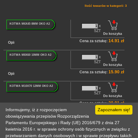
Ilość towarów w kategorii: 3
KOTWA M6X45 8MM OKO A2
x
SZT
14.91 zł
Cena za sztukę:
Opis
KOTWA M8X60 10MM OKO A2
x
SZT
15.90 zł
Cena za sztukę:
Opis
KOTWA M10X70 12MM OKO A2
x
SZT
20.91 zł
Cena za sztukę:
Opis
Informujemy, iż z rozpoczęciem
Zapoznałem się!
Poprzednia
1
Następna
obowiązywania przepisów Rozporządzenia
Parlamentu Europejskiego i Rady (UE) 2016/679 z dnia 27
kwietnia 2016 r. w sprawie ochrony osób fizycznych w związku z
Strona główna
Pomoc
Informacje techniczne
Politka prywatności
Odo
przetwarzaniem danych osobowych i w sprawie przepływu takich
Kontakt
Zaloguj
Zarejestruj
Mój koszyk