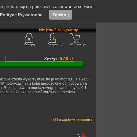
ch preferencji na podstawie zachowań w serwisie.
Polityce Prywatności
.
Zamknij
Nie jesteś zalogowany
Zaloguj
Zarejestruj
Mój koszyk
0.00 zł
Koszyk:
ctwie często wykorzystuje się je do montażu elewacji,
. W motoryzacji są z kolei nieodzowne do mocowania
a. Rozmiar otworu montażowego powinien być o 0,1
montażu można zastosować zarówno narzędzia
Ilość towarów w kategorii: 5