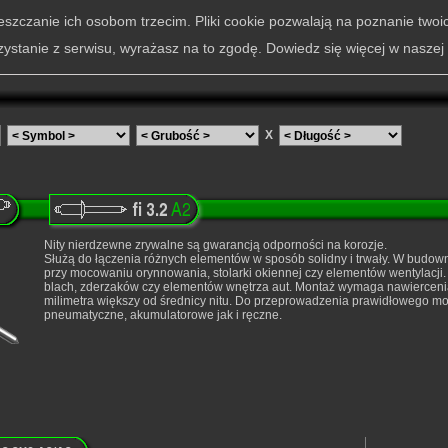
szczanie ich osobom trzecim. Pliki cookie pozwalają na poznanie twoi
zystanie z serwisu, wyrażasz na to zgodę. Dowiedz się więcej w naszej
X
Nity nierdzewne zrywalne są gwarancją odporności na korozje.
Służą do łączenia różnych elementów w sposób solidny i trwały. W budowni
przy mocowaniu orynnowania, stolarki okiennej czy elementów wentylacji
blach, zderzaków czy elementów wnętrza aut. Montaż wymaga nawierceni
milimetra większy od średnicy nitu. Do przeprowadzenia prawidłowego 
pneumatyczne, akumulatorowe jak i ręczne.